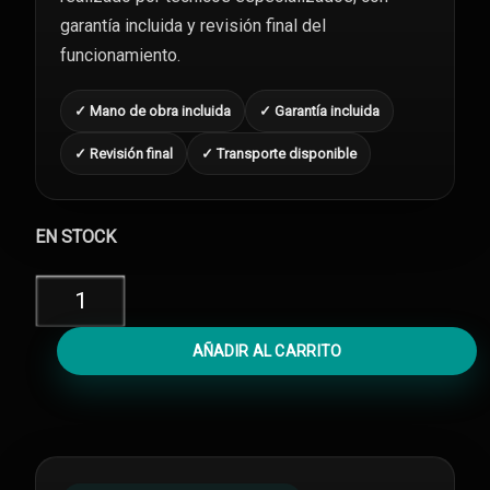
garantía incluida y revisión final del
funcionamiento.
✓ Mano de obra incluida
✓ Garantía incluida
✓ Revisión final
✓ Transporte disponible
EN STOCK
Cambiar
Cámara
Trasera
AÑADIR AL CARRITO
iPad
4
cantidad