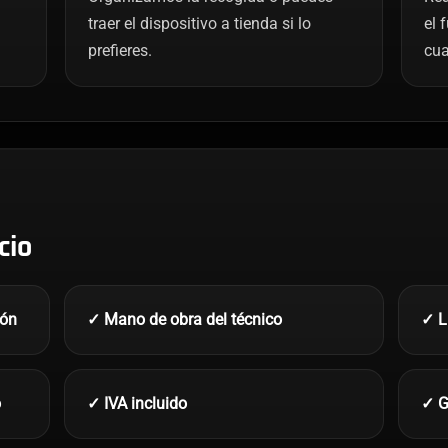
traer el dispositivo a tienda si lo
el 
prefieres.
cua
cio
ión
✓ Mano de obra del técnico
✓ L
o
✓ IVA incluido
✓ G