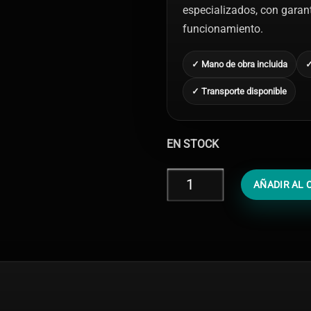
especializados, con garantí
funcionamiento.
✓ Mano de obra incluida
✓
✓ Transporte disponible
EN STOCK
Cambiar
AÑADIR AL 
Botón
Home
iPad
3
cantidad