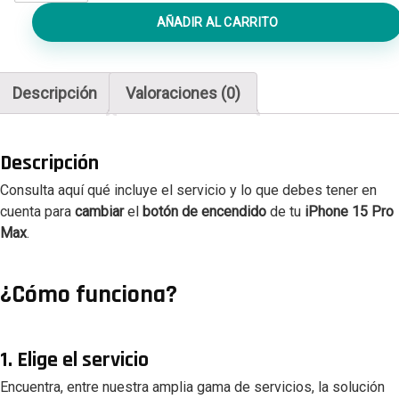
de
AÑADIR AL CARRITO
Encendido
iPhone
15
Descripción
Valoraciones (0)
Pro
Max
cantidad
Descripción
Consulta aquí qué incluye el servicio y lo que debes tener en
cuenta para
cambiar
el
botón de encendido
de tu
iPhone 15 Pro
Max
.
¿Cómo funciona?
1. Elige el servicio
Encuentra, entre nuestra amplia gama de servicios, la solución