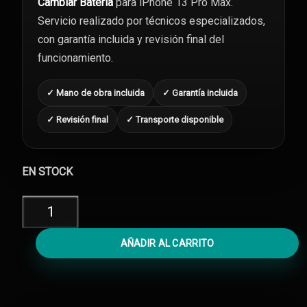
Cambiar Batería
para iPhone 13 Pro Max.
Servicio realizado por técnicos especializados,
con garantía incluida y revisión final del
funcionamiento.
✓ Mano de obra incluida
✓ Garantía incluida
✓ Revisión final
✓ Transporte disponible
EN STOCK
Cambiar
Batería
iPhone
AÑADIR AL CARRITO
13
Pro
Max
cantidad