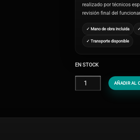
realizado por técnicos esp
revisión final del funcion
✓ Mano de obra incluida
✓
✓ Transporte disponible
EN STOCK
Cambiar
AÑADIR AL 
Altavoz
iPhone
XS
Max
cantidad