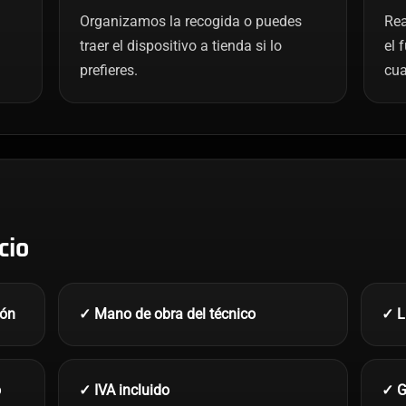
Organizamos la recogida o puedes
Rea
traer el dispositivo a tienda si lo
el 
prefieres.
cua
cio
ión
✓ Mano de obra del técnico
✓ L
o
✓ IVA incluido
✓ G